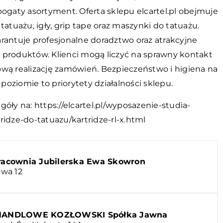
bogaty asortyment. Oferta sklepu elcartel.pl obejmuje
 tatuażu, igły, grip tape oraz maszynki do tatuażu.
rantuje profesjonalne doradztwo oraz atrakcyjne
 produktów. Klienci mogą liczyć na sprawny kontakt
ową realizację zamówień. Bezpieczeństwo i higiena na
oziomie to priorytety działalności sklepu.
egóły na:
https://elcartel.pl/wyposazenie-studia-
ridze-do-tatuazu/kartridze-rl-x.html
Pracownia Jubilerska Ewa Skowron
owa 12
HANDLOWE KOZŁOWSKI Spółka Jawna