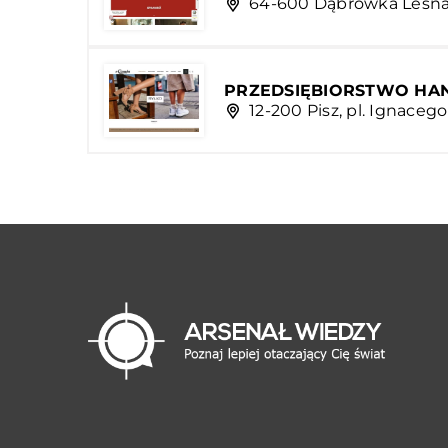
64-600 Dąbrówka Leśna,
PRZEDSIĘBIORSTWO HAN
12-200 Pisz, pl. Ignaceg