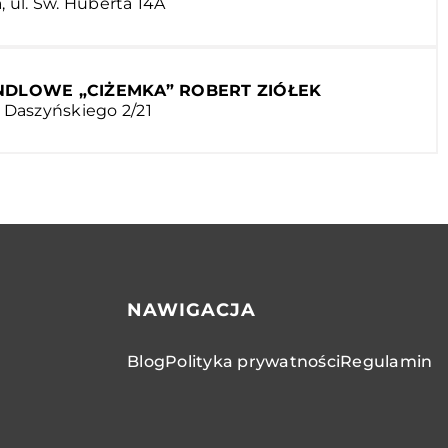
 ul. Św. Huberta 14A
DLOWE „CIŻEMKA” ROBERT ZIÓŁEK
o Daszyńskiego 2/21
NAWIGACJA
Blog
Polityka prywatności
Regulamin