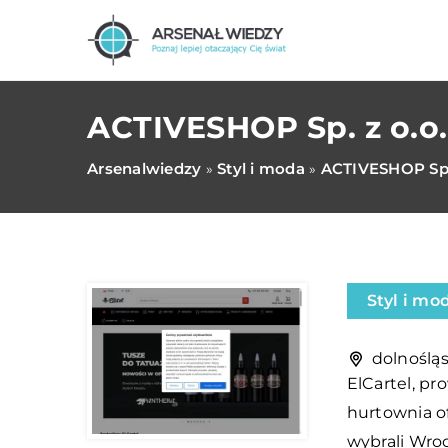
ACTIVESHOP Sp. z o.o.
Arsenalwiedzy
Styl i moda
ACTIVESHOP Sp. 
»
»
Styl i mo
dolnośląs
ElCartel, pr
hurtownia of
wybrali Wroc