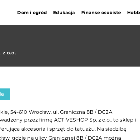
Dom i ogród
Edukacja
Finanse osobiste
Hobby
z o.o.
da
kie, 54-610 Wrocław, ul. Graniczna 8B / DC2A
owadzony przez firmę ACTIVESHOP Sp. z o.o., to sklep i
erująca akcesoria i sprzęt do tatuażu. Na siedzibę
ław, gdzie na ulicy Granicznej 8B / DC2A można