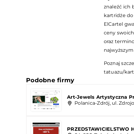
znaleźć ich 
kartridże do
ElCartel gwa
ceny swoich
oraz termin
najwyższym p
Poznaj szcz
tatuazu/kart
Podobne firmy
Art-Jewels Artystyczna 
Polanica-Zdrój, ul. Zdroj
PRZEDSTAWICIELSTWO 